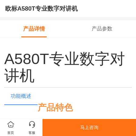
欧标A580T专业数字对讲机
产品详情
产品参数
A580T专业数字对
讲机
功能概述
产品特色
256个信道容量
马上咨询
2200mAh,7.4V大容量锂电池
首页
客服