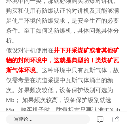
环境中的一类，那就必须购买防爆对讲机。
购买和使用有防爆认证的对讲机及其能够满
足使用环境的防爆要求，是安全生产的必要
条件。至于如何选防爆机，具体问题具体分
析。
假设对讲机使用在
井下开采煤矿或者其他矿
物的封闭环境中，这就是典型的Ⅰ类煤矿瓦
斯气体环境
。这种环境中只有瓦斯气体，故
仅需考量在坑道采掘中瓦斯气体涌出的频
次。如果频次较低，设备保护级别可选为
Mb； 如果频次较高，设备保护级别就选
Ma。购买机子时，防爆标志只要认准“EX ib
写评论...
Ⅰ □ Ma或Mb”，就没有问题了。
如果对讲